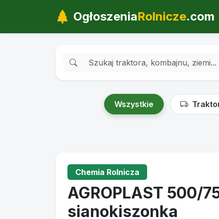
Ogłoszenia
Rolnicze
.com
Wszystkie
Trakto
Chemia Rolnicza
AGROPLAST 500/750 
sianokiszonka