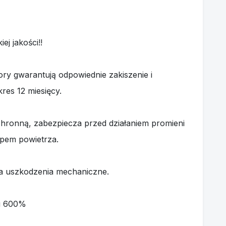
ej jakości!!
ory gwarantują odpowiednie zakiszenie i
es 12 miesięcy.
ochronną, zabezpiecza przed działaniem promieni
ępem powietrza.
na uszkodzenia mechaniczne.
iu 600%