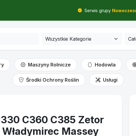
Serwis grupy
Nowoczesn
ry
Maszyny Rolnicze
Hodowla
Środki Ochrony Roślin
Usługi
330 C360 C385 Zetor
z Władymirec Massey