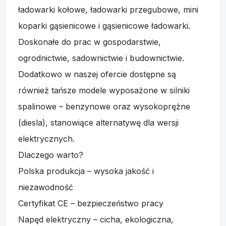
spalinowe – benzynowe oraz wysokoprężne
(diesla), stanowiące alternatywę dla wersji
elektrycznych.
Dlaczego warto?
Polska produkcja – wysoka jakość i
niezawodność
Certyfikat CE – bezpieczeństwo pracy
Napęd elektryczny – cicha, ekologiczna,
nowoczesna maszyna
Możliwość rozbudowy akumulatora dla dłuższej
pracy
Kompaktowe wymiary, idealne tam, gdzie ciężki
sprzęt nie wchodzi
Gwarancja: 12 miesięcy (możliwość przedłużenia