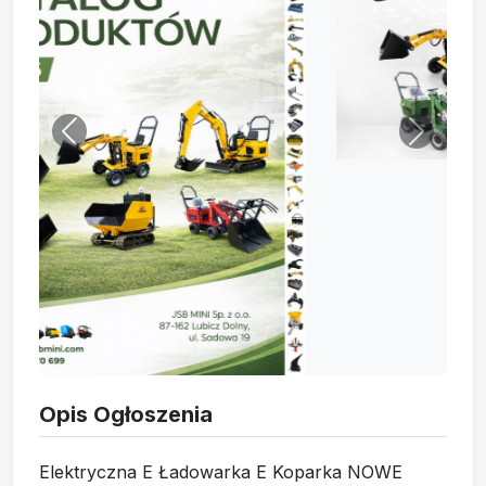
Opis Ogłoszenia
Elektryczna E Ładowarka E Koparka NOWE
2026 | Prosto od Producenta JSB MINI
KATALOG:
https://drive.google.com/file/d/15PLNvONZksHc-
lWZe78DVomj8_nT_BiO/view