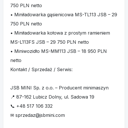
netto
Kontakt / Sprzedaż / Serwis:
JSB MINI Sp. z o.o. – Producent minimaszyn
📍 87-162 Lubicz Dolny, ul. Sadowa 19
📞 +48 517 106 332
✉ sprzedaz@jsbmini.com
Zapraszamy do siedziby firmy lub do dealerów
na terenie całej Polski. Maszyny dostępne od
ręki, wystawiamy faktury VAT.