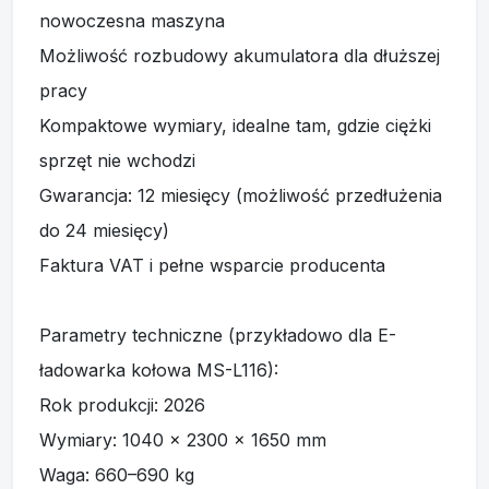
do 24 miesięcy)
Faktura VAT i pełne wsparcie producenta
Parametry techniczne (przykładowo dla E-
ładowarka kołowa MS-L116):
Rok produkcji: 2026
Wymiary: 1040 x 2300 x 1650 mm
Waga: 660–690 kg
Zakres temperatury pracy: -10°C do +45°C
Silnik elektryczny: 3–10 kW, moment obrotowy
70 Nm
Akumulator: LiFePO4 12,8 V 200 Ah, czas pracy
ok. 1 h (2 akumulatory)