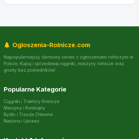
Polsce. Kupuj i sprzedawaj ciągniki, maszyny rolnicze oraz
grunty bez pośredników!
Popularne Kategorie
Ciągniki i Traktory Rolnicze
Maszyny i Kombajny
Bydło i Trzoda Chlewna
Nasiona i Uprawy
Kontakt & Informacje
Serwis należący do grupy NowoczesnaFarma.pl
Dodaj Ogłoszenie
© 2026 Ogloszenia-Rolnicze.com. Wszelkie prawa
zastrzeżone.