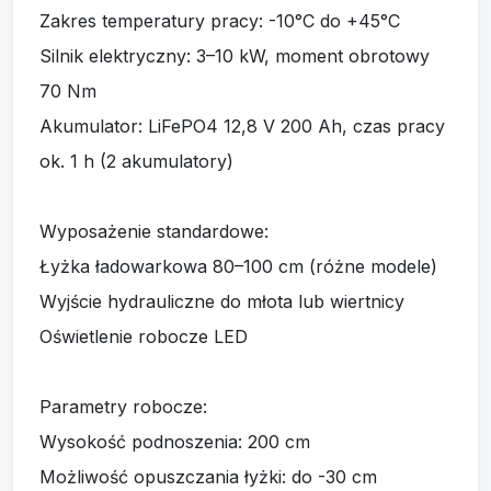
Wyposażenie standardowe:
Łyżka ładowarkowa 80–100 cm (różne modele)
Wyjście hydrauliczne do młota lub wiertnicy
Oświetlenie robocze LED
Parametry robocze:
Wysokość podnoszenia: 200 cm
Możliwość opuszczania łyżki: do -30 cm
Hydraulika: 40 l/min, 160 bar, 2200 rpm
Dostępny osprzęt dodatkowy:
Ramię kopiące, kosiarka, zamiatarka, chwytaki,
widły do siana/palet, pług do śniegu, niwelator,
młot hydrauliczny, wiertnica, glebogryzarka,