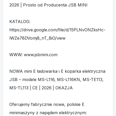
WWW: www.jsbmini.com
NOWA mini E ładowarka i E koparka elektryczna
JSB – modele MS-L116, MS-L116KN, MS-TE113,
MS-TL113 | CE | 2026 | OKAZJA
Oferujemy fabrycznie nowe, polskie E
minimaszyny z napędem elektrycznym:
ładowarki kołowe, ładowarki przegubowe, mini
koparki gąsienicowe i gąsienicowe ładowarki.
Doskonałe do prac w gospodarstwie,
ogrodnictwie, sadownictwie i budownictwie.
Dodatkowo w naszej ofercie dostępne są
również tańsze modele wyposażone w silniki