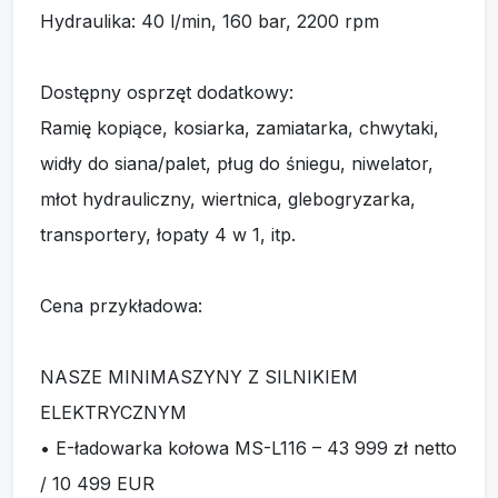
transportery, łopaty 4 w 1, itp.
Cena przykładowa:
NASZE MINIMASZYNY Z SILNIKIEM
ELEKTRYCZNYM
• E-ładowarka kołowa MS-L116 – 43 999 zł netto
/ 10 499 EUR
• E-ładowarka przegubowa MS-L116KN – 49
999 zł netto / 11 999 EUR
• E-koparka gąsienicowa MS-TE113 – 43 999 zł
netto / 10 499 EUR
• E-ładowarka gąsienicowa MS-TL113 – 43 999
zł netto / 10 499 EUR