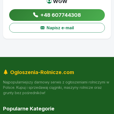
WGW
+48 607744308
Napisz e-mail
Ogloszenia-Rolnicze.com
Najpopularniejszy darmowy serwis z ogłoszeniami rolniczymi w
Polsce. Kupuj i sprzedawaj ciągniki, maszyny rolnicze oraz
grunty bez pośredników!
Popularne Kategorie