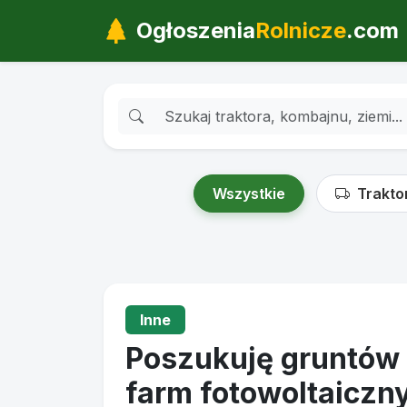
Ogłoszenia
Rolnicze
.com
Wszystkie
Trakto
Inne
Poszukuję gruntów
farm fotowoltaiczn