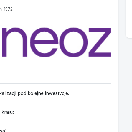
ń: 1572
izacji pod kolejne inwestycje.
kraju:
wa)