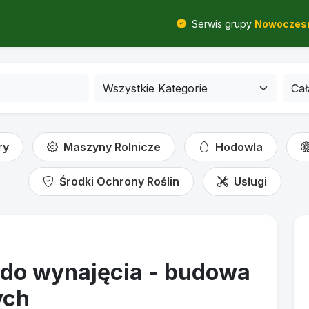
Serwis grupy
Nowoczesn
ry
Maszyny Rolnicze
Hodowla
Środki Ochrony Roślin
Usługi
 do wynajęcia - budowa
ych