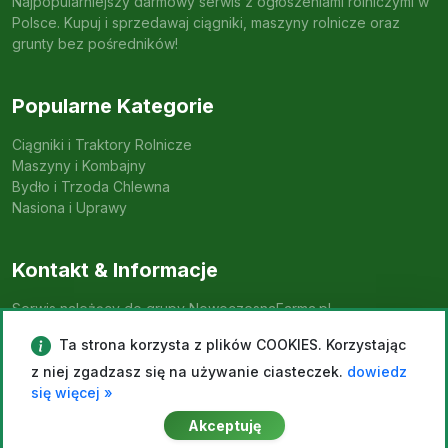
Najpopularniejszy darmowy serwis z ogłoszeniami rolniczymi w
Polsce. Kupuj i sprzedawaj ciągniki, maszyny rolnicze oraz
grunty bez pośredników!
Popularne Kategorie
Ciągniki i Traktory Rolnicze
Maszyny i Kombajny
Bydło i Trzoda Chlewna
Nasiona i Uprawy
Kontakt & Informacje
Serwis należący do grupy NowoczesnaFarma.pl
Ta strona korzysta z plików COOKIES. Korzystając
Dodaj Ogłoszenie
z niej zgadzasz się na używanie ciasteczek.
dowiedz
się więcej »
© 2026 Ogloszenia-Rolnicze.com. Wszelkie prawa
Akceptuję
zastrzeżone.