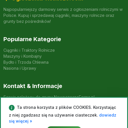
Najpopularniejszy darmowy serwis z ogłoszeniami rolniczymi w
Polsce. Kupuj i sprzedawaj ciągniki, maszyny rolnicze oraz
grunty bez pośredników!
Popularne Kategorie
Ciągniki i Traktory Rolnicze
Maszyny i Kombajny
Bydło i Trzoda Chlewna
Nasiona i Uprawy
Kontakt & Informacje
Serwis należący do grupy NowoczesnaFarma.pl
Ta strona korzysta z plików COOKIES. Korzystając
Dodaj Ogłoszenie
z niej zgadzasz się na używanie ciasteczek.
dowiedz
się więcej »
© 2026 Ogloszenia-Rolnicze.com. Wszelkie prawa