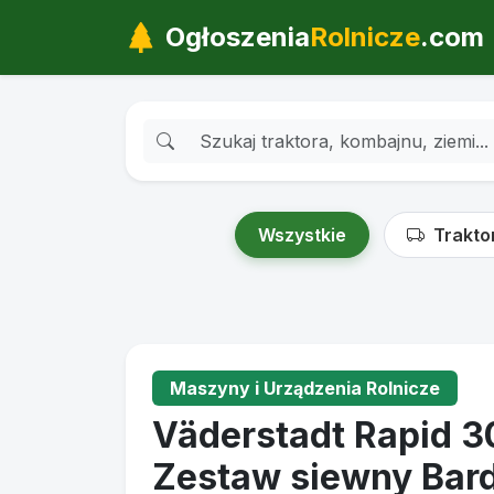
Ogłoszenia
Rolnicze
.com
Wszystkie
Trakto
Maszyny i Urządzenia Rolnicze
Väderstadt Rapid
Zestaw siewny Bard