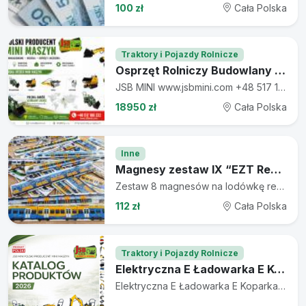
100 zł
Cała Polska
Traktory i Pojazdy Rolnicze
Osprzęt Rolniczy Budowlany + Koparki Ładowarki Wozidła JSB
JSB MINI www.jsbmini.com +48 517 106 332 Osprzęt Rolniczy Budowlany + Koparki Ładowarki Wozidła POLSKIE JSB MINI Sp. z o.o. – Lider w Produkcji Minimaszyn! KATALOG: https://drive.google.com/file/d/15PLNvONZksHc-lWZe78DVomj8_nT_BiO/view www.jsbmini.com | +48 517 106 332 Ładowarka Koparka Wozidło - NOWE 2026 - Prosto od Producenta JSB POLSKA JAKOŚĆ | INNOWACJA | BEZPIECZEŃSTWO - Europejska produkcja | Certyfikat CE | 12-24 miesiące gwarancji - Nowoczesny design | Trwałość i efektywność - Możliwość testów w siedzibie w Toruniu Produkcja i serwis: JSB MINI Sp. z o.o., 87-100 Toruń, ul. Batorego 61 Skontaktuj się z nami – wycena GRATIS! CENY JUŻ OD 18 950 zł netto za Mini Wozidło! NASZE MINIMASZYNY - MINIŁADOWARKA KOŁOWA MS-L116 JSB – 29 750 PLN netto - MINIŁADOWARKA KOŁOWA PRZEGUBOWA ŁAMANA MS-L116KN JSB – 35 500 PLN netto - MINIKOPARKA GĄSIENICOWA MS-TE113 JSB – 29 750 PLN netto - MINIŁADOWARKA GĄSIENICOWA MS-TL113 JSB – 29 750 PLN netto - MINIŁADOWARKA KOŁOWA Z PROSTYM RAMIENIEM MS-L113FS JSB – 29 750 PLN netto - MINIWOZIDŁO MS-MM113 JSB – 18 950 PLN netto OSPRZĘT – Maksymalna funkcjonalność dla Twojej maszyny! - RAMIĘ KOPIĄCE - MŁOT WYBURZENIOWY-HYDRAULICZNY - WIERTNICA - ŻURAW – RAMIĘ DŹWIGOWE - ŻURAW – RAMIĘ TELESKOPOWE - KOPARKA ŁAŃCUCHOWA DO ROWÓW (TRENCZER) 60/80/90CM - KOSIARKA - ZAMIATARKA - CHWYTAK DO OBORNIKA - CHWYTAK DO BEL SIANA - TRANSPORTER – CHWYTAK DO DONIC - CHWYTAK DO BALI DREWNA - TRANSPORTER – PRZENOŚNIK DO ULI - WIDŁY DO SIANA - WIDŁY DO PALET - PŁUG DO ŚNIEGU 120 cm – HYDRAULICZNY - PODGARNIACZ DO PASZY - MINI RAMIĘ KOPIĄCE - NIWELATOR PODŁOŻA – RÓWNIARKA NIWELACYJNA - ŁYŻKA Z MIESZALNIKIEM – MIESZALNIK DO BETONU I PASZ - ŁYŻKA KOPARKOWA 17, 25, 38, 78 cm - ŁYŻKA ŁADOWARKA 4 W 1 - ŁYŻKO \"KROKODYL\" - GLEBOGRYZARKA – ZWYKŁA / SEPARACYJNA AKCESORIA – Dodatkowe możliwości dla Twojej maszyny! - BŁOTNIKI (KPL.) - GĄSIENICA - HYDROMOTOR - KOŁO STANDARDOWE 5.00-10 - KOŁO SZEROKIE 16x6.5-8 (KPL. 4 SZT.) - OPONA - ROBOCZE OŚWIETLENIE LED - POMPA HYDRAULICZNA JEDNOSEKCYJNA - POMPA HYDRAULICZNA DWUSEKCYJNA - PRZECIWWAGA TYLNE OBCIĄŻENIE 35 KG - SILNIK 10,5 KM DIESEL Lifan / Loncin - SILNIK 13/15/17 KM BENZYNOWY Lifan / Loncin - KOGUT OSTRZEGAWCZY POMARAŃCZOWY - SZYBKOZŁĄCZE KOPARKOWE - ZACZEP KULOWY PRZÓD / TYŁ - ROZBUDOWA MASZYNY DO WERSJI DWUBIEGOWEJ Zadzwoń lub napisz, aby dobrać idealny osprzęt do Twojej maszyny! EBAY:https://www.ebay.pl/str/jsbminicom?mkcid=16&mkevt=1&mkrid=4908-175131-2357-0&ssspo=p2bDbfgqSCm&sssrc=3418065&ssuid=p2bDbfgqSCm&widget_ver=artemis&media=MORE
18950 zł
Cała Polska
Inne
Magnesy zestaw IX “EZT Regionalne” na lodówkę 8 szt. - Magnesiki-Kolejowe.pl
Zestaw 8 magnesów na lodówkę regionalnych pociągów. Są też inne różne epoki, zestawy, pojedyncze wagony i lokomotywy - Sprawdź! Co miesiąc wychodzi nowa seria. Jeden magnes kosztuje 14 zł lub 7 zł i można kupować na sztuki! www.Magnesiki-Kolejowe.pl
112 zł
Cała Polska
Traktory i Pojazdy Rolnicze
Elektryczna E Ładowarka E Koparka NOWE 2026 | Prosto od Producenta JSB MINI
Elektryczna E Ładowarka E Koparka NOWE 2026 | Prosto od Producenta JSB MINI KATALOG: https://drive.google.com/file/d/15PLNvONZksHc-lWZe78DVomj8_nT_BiO/view WWW: www.jsbmini.com NOWA mini E ładowarka i E koparka elektryczna JSB – modele MS-L116, MS-L116KN, MS-TE113, MS-TL113 | CE | 2026 | OKAZJA Oferujemy fabrycznie nowe, polskie E minimaszyny z napędem elektrycznym: ładowarki kołowe, ładowarki przegubowe, mini koparki gąsienicowe i gąsienicowe ładowarki. Doskonałe do prac w gospodarstwie, ogrodnictwie, sadownictwie i budownictwie. Dodatkowo w naszej ofercie dostępne są również tańsze modele wyposażone w silniki spalinowe – benzynowe oraz wysokoprężne (diesla), stanowiące alternatywę dla wersji elektrycznych. Dlaczego warto? Polska produkcja – wysoka jakość i niezawodność Certyfikat CE – bezpieczeństwo pracy Napęd elektryczny – cicha, ekologiczna, nowoczesna maszyna Możliwość rozbudowy akumulatora dla dłuższej pracy Kompaktowe wymiary, idealne tam, gdzie ciężki sprzęt nie wchodzi Gwarancja: 12 miesięcy (możliwość przedłużenia do 24 miesięcy) Faktura VAT i pełne wsparcie producenta Parametry techniczne (przykładowo dla E-ładowarka kołowa MS-L116): Rok produkcji: 2026 Wymiary: 1040 x 2300 x 1650 mm Waga: 660–690 kg Zakres temperatury pracy: -10°C do +45°C Silnik elektryczny: 3–10 kW, moment obrotowy 70 Nm Akumulator: LiFePO4 12,8 V 200 Ah, czas pracy ok. 1 h (2 akumulatory) Wyposażenie standardowe: Łyżka ładowarkowa 80–100 cm (różne modele) Wyjście hydrauliczne do młota lub wiertnicy Oświetlenie robocze LED Parametry robocze: Wysokość podnoszenia: 200 cm Możliwość opuszczania łyżki: do -30 cm Hydraulika: 40 l/min, 160 bar, 2200 rpm Dostępny osprzęt dodatkowy: Ramię kopiące, kosiarka, zamiatarka, chwytaki, widły do siana/palet, pług do śniegu, niwelator, młot hydrauliczny, wiertnica, glebogryzarka, transportery, łopaty 4 w 1, itp. Cena przykładowa: NASZE MINIMASZYNY Z SILNIKIEM ELEKTRYCZNYM • E-ładowarka kołowa MS-L116 – 43 999 zł netto / 10 499 EUR • E-ładowarka przegubowa MS-L116KN – 49 999 zł netto / 11 999 EUR • E-koparka gąsienicowa MS-TE113 – 43 999 zł netto / 10 499 EUR • E-ładowarka gąsienicowa MS-TL113 – 43 999 zł netto / 10 499 EUR NASZE MINIMASZYNY Z SILNIKIEM BENZYNOWYM (opcja silnika diesla za niewielką dopłatą) • Miniładowarka kołowa MS-L116 JSB – 29 750 PLN netto • Miniładowarka kołowa przegubowa (łamana) MS-L116KN JSB – 35 500 PLN netto • Minikoparka gąsienicowa MS-TE113 JSB – 29 750 PLN netto • Miniładowarka gąsienicowa MS-TL113 JSB – 29 750 PLN netto • Miniładowarka kołowa z prostym ramieniem MS-L113FS JSB – 29 750 PLN netto • Miniwozidło MS-MM113 JSB – 18 950 PLN netto Kontakt / Sprzedaż / Serwis: JSB MINI Sp. z o.o. – Producent minimaszyn 📍 87-162 Lubicz Dolny, ul. Sadowa 19 📞 +48 517 106 332 ✉ sprzedaz@jsbmini.com Zapraszamy do siedziby firmy lub do dealerów na terenie całej Polski. Maszyny dostępne od ręki, wystawiamy faktury VAT.