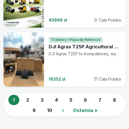
43999 zł
Cała Polska
Traktory i Pojazdy Rolnicze
DJI Agras T25P Agricultural Sprayer Drone
DJI Agras T25P to kompaktowy, wysoce wydajny dron rolniczy, zaprojektowany z myślą o operatorach indywidualnych oraz małych i średnich gospodarstwach rolnych. Łącząc mobilność z profesjonalną mocą, urządzenie to zapewnia niezwykle precyzyjne opryski, rozsiew oraz mapowanie, a wszystko to w lekkiej, składanej konstrukcji. Kluczowe cechy: Elastyczna ładowność: Obsługuje ładunek do oprysków o masie 20 kg (5,3 gal) lub ładunek do rozsiewu o masie 25 kg (6,6 gal), oferując wszechstronne zastosowanie do nawozów, nasion i środków ochrony roślin. Niezrównana precyzja oprysku: Wyposażony w system odśrodkowych dysz z podwójną atomizacją, który zapewnia jednolitą wielkość kropli (50–500 μm) oraz przepływ do 16 l/min (z możliwością rozszerzenia do 24 l/min dzięki zestawowi 4 dysz). Zaawansowany system bezpieczeństwa 3.0: Wyposażony w przednie i tylne radary z szykiem fazowym oraz system wizyjny z dwiema kamerami (binokularny), umożliwiający wielowymiarowe wykrywanie przeszkód i podążanie za ukształtowaniem terenu na zboczach o nachyleniu do 50°. Wysokowydajne mapowanie: Zintegrowana kamera FPV na gimbalu o wysokiej rozdzielczości umożliwia inspekcję pól w czasie rzeczywistym, pozwalając na zmapowanie 13 hektarów (32 akrów) w zaledwie 10 minut. Ultraszybkie ładowanie: W połączeniu z inteligentnym akumulatorem lotniczym DB800 oraz inteligentną ładowarką C8000, system umożliwia ultraszybkie ładowanie w czasie 9–12 minut, pozwalając na dłuższy czas pracy w powietrzu. Skontaktuj się z nami już dziś, aby uzyskać wycenę: WhatsApp: +33 758 56 21 59 Telegram: @gwares3
19252 zł
Cała Polska
1
2
3
4
5
6
7
8
9
10
›
Ostatnia »