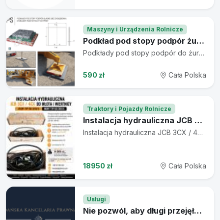
Maszyny i Urządzenia Rolnicze
Podkład pod stopy podpór żuraw, dźwig
Podkłady pod stopy podpór do żurawi i dźwigów Fabrycznie nowe podkłady pod podpory żurawi oraz dźwigów. Dostępne modele o dopuszczalnym obciążeniu od 4 do 60 ton. W ofercie posiadamy różne warianty i rozmiary. Cena zależna od modelu i nośności podkładu. Szczegółowe informacje dotyczące parametrów znajdują się na zdjęciach lub udzielamy ich telefonicznie. ✔ Solidne wykonanie ✔ Wysoka odporność na obciążenia ✔ Idealne do żurawi, dźwigów i maszyn budowlanych 📞 +48 517 106 332 📧 kontakt@jsbmini.com 🌐 www.jsbmini.com Zapraszamy do kontaktu. #żuraw #dźwig #podkładypodpodpory #podpory #budownictwo #maszynybudowlane #dźwigi #żurawie #stabilizacja #podkładydźwigowe #transportponadgabarytowy #pracebudowlane #wynajemżurawi #operatorżurawia #JSBMini
590 zł
Cała Polska
Traktory i Pojazdy Rolnicze
Instalacja hydrauliczna JCB 3CX / 4CX do młota i wiertnicy – stary typ do 2015 r. / nowy typ od 2016 r.
Instalacja hydrauliczna JCB 3CX / 4CX do młota i wiertnicy – stary typ do 2015 r. / nowy typ od 2016 r. Oferujemy kompletne, oryginalne instalacje hydrauliczne do zasilania młota hydraulicznego oraz wiertnicy, przeznaczone do koparko-ładowarek JCB 3CX i JCB 4CX. ✅ Instalacje dobierane są indywidualnie do konkretnego modelu maszyny na podstawie numeru VIN. ✅ Ogłoszenie dotyczy instalacji przeznaczonych do maszyn wyprodukowanych do 2015 roku. ✅ Produkt oryginalny JCB. ✅ Wystawiamy faktury VAT. ✅ Czas realizacji zamówienia: do 7 dni roboczych. 💰 Cena: 8 565 zł brutto – dotyczy kompletnej instalacji do maszyn starego typu (do 2015 r.), bez montażu oraz bez kosztów dojazdu. ➡️ Instalacja do maszyn nowego typu (od 2016 r.) – dopłata 1 000 zł netto. W celu doboru odpowiedniego zestawu prosimy o kontakt i podanie numeru VIN maszyny. 📞 Tel.: +48 517 106 332 📧 E-mail: kontakt@jsbmini.com 🌐 www.jsbmini.com Zapraszamy do kontaktu – chętnie odpowiemy na pytania i pomożemy dobrać odpowiednią instalację do Państwa maszyny. #JCB #JCB3CX #JCB4CX #InstalacjaHydrauliczna #MłotHydrauliczny #Wiertnica #KoparkoŁadowarka #CzęściJCB #OryginalneJCB #HydraulikaSiłowa #OsprzętJCB #JCBPolska #MaszynyBudowlane #CzęściDoMaszyn #SprzedażJCB #SerwisJCB #InstalacjaDoMłota #InstalacjaDoWiertnicy #JCBParts #JSBMini
18950 zł
Cała Polska
Usługi
Nie pozwól, aby długi przejęły kontrolę nad Twoim życiem – sprawdź, jak odzyskać finansową równowagę.