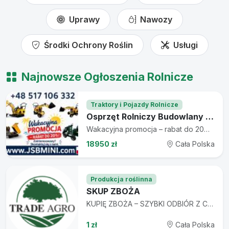
Uprawy
Nawozy
Środki Ochrony Roślin
Usługi
Najnowsze Ogłoszenia Rolnicze
Traktory i Pojazdy Rolnicze
Osprzęt Rolniczy Budowlany + Koparka Ładowarka Wozidło POLSKIE
Wakacyjna promocja – rabat do 20%! Zainteresowany? Skontaktuj się z nami. JSB MINI www.jsbmini.com +48 517 106 332 Osprzęt Rolniczy Budowlany + Koparka Ładowarka Wozidło POLSKIE JSB MINI Sp. z o.o. – Lider w Produkcji Minimaszyn! KATALOG: https://drive.google.com/file/d/15PLNvONZksHc-lWZe78DVomj8_nT_BiO/view www.jsbmini.com | +48 517 106 332 Ładowarka Koparka Wozidło - NOWE 2026 - Prosto od Producenta JSB POLSKA JAKOŚĆ | INNOWACJA | BEZPIECZEŃSTWO - Europejska produkcja | Certyfikat CE | 12-24 miesiące gwarancji - Nowoczesny design | Trwałość i efektywność - Możliwość testów w siedzibie w Toruniu Produkcja i serwis: JSB MINI Sp. z o.o., ul. Sadowa 19, 87-162 Lubicz Dolny Skontaktuj się z nami – wycena GRATIS! CENY JUŻ OD 18 950 zł netto za Mini Wozidło! NASZE MINIMASZYNY - MINIŁADOWARKA KOŁOWA MS-L116 JSB – 29 750 PLN netto - MINIŁADOWARKA KOŁOWA PRZEGUBOWA ŁAMANA MS-L116KN JSB – 35 500 PLN netto - MINIKOPARKA GĄSIENICOWA MS-TE113 JSB – 29 750 PLN netto - MINIŁADOWARKA GĄSIENICOWA MS-TL113 JSB – 29 750 PLN netto - MINIŁADOWARKA KOŁOWA Z PROSTYM RAMIENIEM MS-L113FS JSB – 29 750 PLN netto - MINIWOZIDŁO MS-MM113 JSB – 18 950 PLN netto OSPRZĘT – Maksymalna funkcjonalność dla Twojej maszyny! - RAMIĘ KOPIĄCE - MŁOT WYBURZENIOWY-HYDRAULICZNY - WIERTNICA - ŻURAW – RAMIĘ DŹWIGOWE - ŻURAW – RAMIĘ TELESKOPOWE - KOPARKA ŁAŃCUCHOWA DO ROWÓW (TRENCZER) 60/80/90CM - KOSIARKA - ZAMIATARKA - CHWYTAK DO OBORNIKA - CHWYTAK DO BEL SIANA - TRANSPORTER – CHWYTAK DO DONIC - CHWYTAK DO BALI DREWNA - TRANSPORTER – PRZENOŚNIK DO ULI - WIDŁY DO SIANA - WIDŁY DO PALET - PŁUG DO ŚNIEGU 120 cm – HYDRAULICZNY - PODGARNIACZ DO PASZY - MINI RAMIĘ KOPIĄCE - NIWELATOR PODŁOŻA – RÓWNIARKA NIWELACYJNA - ŁYŻKA Z MIESZALNIKIEM – MIESZALNIK DO BETONU I PASZ - ŁYŻKA KOPARKOWA 17, 25, 38, 78 cm - ŁYŻKA ŁADOWARKA 4 W 1 - ŁYŻKO \"KROKODYL\" - GLEBOGRYZARKA – ZWYKŁA / SEPARACYJNA AKCESORIA – Dodatkowe możliwości dla Twojej maszyny! - BŁOTNIKI (KPL.) - GĄSIENICA - HYDROMOTOR - KOŁO STANDARDOWE 5.00-10 - KOŁO SZEROKIE 16x6.5-8 (KPL. 4 SZT.) - OPONA - ROBOCZE OŚWIETLENIE LED - POMPA HYDRAULICZNA JEDNOSEKCYJNA - POMPA HYDRAULICZNA DWUSEKCYJNA - PRZECIWWAGA TYLNE OBCIĄŻENIE 35 KG - SILNIK 10,5 KM DIESEL Lifan / Loncin - SILNIK 13/15/17 KM BENZYNOWY Lifan / Loncin - KOGUT OSTRZEGAWCZY POMARAŃCZOWY - SZYBKOZŁĄCZE KOPARKOWE - ZACZEP KULOWY PRZÓD / TYŁ - ROZBUDOWA MASZYNY DO WERSJI DWUBIEGOWEJ Zadzwoń lub napisz, aby dobrać idealny osprzęt do Twojej maszyny! ALLEGRO: https://allegro.pl/uzytkownik/JSBmini/sklep EBAY: https://www.ebay.pl/str/jsbminicom
18950 zł
Cała Polska
Produkcja roślinna
SKUP ZBOŻA
KUPIĘ ZBOŻA – SZYBKI ODBIÓR Z CAŁEJ POLSKI Skupuję: 🌾 Pszenżyto 🌾 Pszenicę 🌾 Jęczmień 🌾 Żyto 🌾 Owies 🌽 Kukurydzę 🫘 Łubin słodki i gorzki 🫘 Soję ✅ Minimalna ilość: 25 ton ✅ Zapewniam własny transport na terenie całej Polski ✅ Atrakcyjne ceny ustalane indywidualnie – dopasowane do jakości i ilości ziarna ✅ Szybka wycena i sprawna realizacja ✅ Terminowa płatność i uczciwe warunki współpracy ✅ Możliwość stałej współpracy przez cały sezon Jeśli masz zboże do sprzedania – zadzwoń, przygotuję indywidualną ofertę. 📞 575 195 995
1 zł
Cała Polska