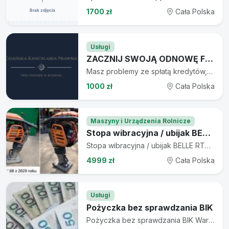
1700 zł
Cała Polska
Usługi
ZACZNIJ SWOJĄ ODNOWĘ FINANSOWĄ. UPADŁOŚĆ KONSUMENCKA
Masz problemy ze spłatą kredytów, pożyczek lub zaległości? Komornik zajmuje konto lub wynagrodzenie? Nie jesteś sam. Upadłość konsumencka to legalny sposób na wyjście z długów i rozpoczęcie nowego etapu bez ciągłej presji wierzycieli. Kompleksowa pomoc w procesie. Od analizy sytuacji finansowej po złożenie wniosku do sądu. Co możesz zyskać dzięki upadłości konsumenckiej? - wstrzymanie egzekucji komorniczych - umorzenie części lub całości długów - ochrona przed wierzycielami - odzyskanie stabilności finansowej Skontaktuj się z nami i sprawdź czy kwalifikujesz się do upadłości konsumenckiej. Bezpłatna konsultacja. Odwiedź naszą stronę internetową: www.gdanska-kancelaria.pl Nie czekaj, aż będzie za późno.
1000 zł
Cała Polska
Maszyny i Urządzenia Rolnicze
Stopa wibracyjna / ubijak BELLE RTX 68 – 2020 rok
Stopa wibracyjna / ubijak BELLE RTX 68 – 2020 rok Sprzedam ubijak stopowy BELLE RTX 68 z 2020 roku. Maszyna sprawna, gotowa do pracy, mocna i niezawodna. Idealna do zagęszczania gruntu, kostki brukowej, wykopów oraz prac budowlanych i drogowych. Model wyposażony w silnik Honda, ceniony za dużą siłę ubijania i trwałość. Dane techniczne: model: BELLE RTX 68 rok produkcji: 2020 silnik: Honda waga ok. 70 kg szerokość stopy 280 mm stan: używany, sprawny +48 517 106 332
4999 zł
Cała Polska
Usługi
Pożyczka bez sprawdzania BIK
Pożyczka bez sprawdzania BIK Warunek otrzymania pożyczki stały udokumentowany dochód- umowa o pracę/ zlecenie, działalność gospodarcza, emerytura/ renta. Maksymalna kwota pożyczki do 100 tyś. Stałe, miesięczne raty- zagwarantowane nie zmienne oprocentowanie w umowie Możliwość sprawdzenia oferty telefonicznie oraz podpisania umowy online Zadzwoń do Naszego doradcy. E-mail: justynakamrowska09@gmail.com Zapraszamy!!!