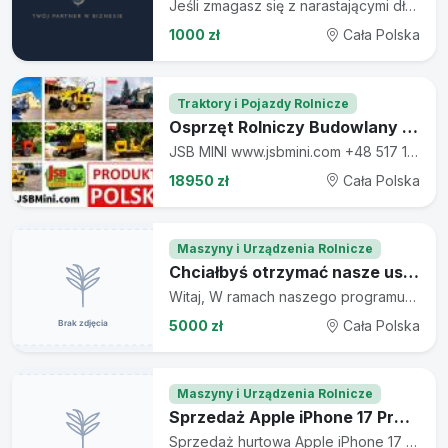
Jeśli zmagasz się z narastającymi długami, nie jesteś w stanie terminowo spłacać zobowiązań lub presja wierzycieli staje się coraz większa, warto sprawdzić, czy upadłość konsumencka będzie odpowiednim rozwiązaniem. Pomagamy osobom zadłużonym przejść przez cały proces – od analizy sytuacji finansowej, przez przygotowanie niezbędnej dokumentacji, aż po wsparcie na każdym etapie postępowania. Każdą sprawę traktujemy indywidualnie, szukając najlepszego rozwiązania dostosowanego do potrzeb Klienta. Nie czekaj, aż problemy finansowe zaczną jeszcze bardziej wpływać na Twoje życie. Im wcześniej podejmiesz działanie, tym większa szansa na odzyskanie kontroli nad swoją sytuacją. Zapraszamy do odwiedzenia naszej strony internetowej, gdzie znajdziesz szczegółowe informacje na temat upadłości konsumenckiej oraz możliwości uzyskania pomocy: Kancelaria Restrukturyzacyjna Gdańsk | Oddłużanie i Restrukturyzacja
1000 zł
Cała Polska
Traktory i Pojazdy Rolnicze
Osprzęt Rolniczy Budowlany + Koparki Ładowarki Wozidła POLSKIE
JSB MINI www.jsbmini.com +48 517 106 332 Osprzęt Rolniczy Budowlany + Koparki Ładowarki Wozidła POLSKIE JSB MINI Sp. z o.o. – Lider w Produkcji Minimaszyn! KATALOG: https://drive.google.com/file/d/15PLNvONZksHc-lWZe78DVomj8_nT_BiO/view www.jsbmini.com | +48 517 106 332 Ładowarka Koparka Wozidło - NOWE 2026 - Prosto od Producenta JSB POLSKA JAKOŚĆ | INNOWACJA | BEZPIECZEŃSTWO - Europejska produkcja | Certyfikat CE | 12-24 miesiące gwarancji - Nowoczesny design | Trwałość i efektywność - Możliwość testów w siedzibie w Toruniu Produkcja i serwis: JSB MINI Sp. z o.o., ul. Sadowa 19, 87-162 Lubicz Dolny Skontaktuj się z nami – wycena GRATIS! CENY JUŻ OD 18 950 zł netto za Mini Wozidło! NASZE MINIMASZYNY - MINIŁADOWARKA KOŁOWA MS-L116 JSB – 29 750 PLN netto - MINIŁADOWARKA KOŁOWA PRZEGUBOWA ŁAMANA MS-L116KN JSB – 35 500 PLN netto - MINIKOPARKA GĄSIENICOWA MS-TE113 JSB – 29 750 PLN netto - MINIŁADOWARKA GĄSIENICOWA MS-TL113 JSB – 29 750 PLN netto - MINIŁADOWARKA KOŁOWA Z PROSTYM RAMIENIEM MS-L113FS JSB – 29 750 PLN netto - MINIWOZIDŁO MS-MM113 JSB – 18 950 PLN netto OSPRZĘT – Maksymalna funkcjonalność dla Twojej maszyny! - RAMIĘ KOPIĄCE - MŁOT WYBURZENIOWY-HYDRAULICZNY - WIERTNICA - ŻURAW – RAMIĘ DŹWIGOWE - ŻURAW – RAMIĘ TELESKOPOWE - KOPARKA ŁAŃCUCHOWA DO ROWÓW (TRENCZER) 60/80/90CM - KOSIARKA - ZAMIATARKA - CHWYTAK DO OBORNIKA - CHWYTAK DO BEL SIANA - TRANSPORTER – CHWYTAK DO DONIC - CHWYTAK DO BALI DREWNA - TRANSPORTER – PRZENOŚNIK DO ULI - WIDŁY DO SIANA - WIDŁY DO PALET - PŁUG DO ŚNIEGU 120 cm – HYDRAULICZNY - PODGARNIACZ DO PASZY - MINI RAMIĘ KOPIĄCE - NIWELATOR PODŁOŻA – RÓWNIARKA NIWELACYJNA - ŁYŻKA Z MIESZALNIKIEM – MIESZALNIK DO BETONU I PASZ - ŁYŻKA KOPARKOWA 17, 25, 38, 78 cm - ŁYŻKA ŁADOWARKA 4 W 1 - ŁYŻKO \"KROKODYL\" - GLEBOGRYZARKA – ZWYKŁA / SEPARACYJNA AKCESORIA – Dodatkowe możliwości dla Twojej maszyny! - BŁOTNIKI (KPL.) - GĄSIENICA - HYDROMOTOR - KOŁO STANDARDOWE 5.00-10 - KOŁO SZEROKIE 16x6.5-8 (KPL. 4 SZT.) - OPONA - ROBOCZE OŚWIETLENIE LED - POMPA HYDRAULICZNA JEDNOSEKCYJNA - POMPA HYDRAULICZNA DWUSEKCYJNA - PRZECIWWAGA TYLNE OBCIĄŻENIE 35 KG - SILNIK 10,5 KM DIESEL Lifan / Loncin - SILNIK 13/15/17 KM BENZYNOWY Lifan / Loncin - KOGUT OSTRZEGAWCZY POMARAŃCZOWY - SZYBKOZŁĄCZE KOPARKOWE - ZACZEP KULOWY PRZÓD / TYŁ - ROZBUDOWA MASZYNY DO WERSJI DWUBIEGOWEJ Zadzwoń lub napisz, aby dobrać idealny osprzęt do Twojej maszyny! ALLEGRO: https://allegro.pl/uzytkownik/JSBmini/sklep EBAY:https://www.ebay.pl/str/jsbminicom?mkcid=16&mkevt=1&mkrid=4908-175131-2357-0&ssspo=p2bDbfgqSCm&sssrc=3418065&ssuid=p2bDbfgqSCm&widget_ver=artemis&media=MORE
18950 zł
Cała Polska
Maszyny i Urządzenia Rolnicze
Chciałbyś otrzymać nasze usługi kredytowe
Witaj, W ramach naszego programu wsparcia finansowego oferujemy pożyczki osobiste i zawodowe przeznaczone na wsparcie osób i firm w ich projektach. Oddajemy do dyspozycji wszystkie osoby prywatne i firmy pożyczki gotówkowe w wysokości od 5 000 do 2 500 000 euro wszystkim poważnym osobom, które mają realne potrzeby. Stopy procentowe wahają się od 3% w okresie od 1 do 25 lat maksimum. W rzeczywistości pożyczki te są udzielane zgodnie z obowiązującymi przepisami dotyczącymi zamykania i regulowania pożyczek między osobami fizycznymi w Europie. Jeśli masz niedokończony projekt lub pilnie potrzebujesz finansowania, możesz skontaktować się z nami, aby uzyskać formularz wniosku o pożyczkę E-mail: delphine-daniele@mail.be ☎️ Numer WhatsApp: +32 465 85 86 29 Dziękuję i dobre zrozumienie dla Ciebie
5000 zł
Cała Polska
Maszyny i Urządzenia Rolnicze
Sprzedaż Apple iPhone 17 Pro Max, iPhone 17 Pro, iPhone 17, iPhone Air, iPhone 16 Pro Max, iPhone 16 Pro, iPhone 16, Samsung Galaxy S26 Ultra
Sprzedaż hurtowa Apple iPhone 17 Pro Max, iPhone 17 Pro, iPhone 17, iPhone Air, iPhone 16 Pro Max, iPhone 16 Pro, iPhone 16, Samsung Galaxy S26 Ultra , Samsung Galaxy S26 , Samsung Galaxy S25 Ultra , Samsung Galaxy S25, Samsung Galaxy Z Fold7 ,Google Pixel 10 Pro XL , Xiaomi 17 Ultra , Sony PlayStation PS5 Pro Konsola do gier, Skontaktuj się z nami przez : CZAT WHATSAPP : +32460211540 , EMAIL: gadgettspheresl@gmail.com Jesteśmy dostawcą różnych marek smartfonów, Apple iPads, Apple Watch, laptopów, sprzętu DJ-skiego, aparatów fotograficznych, optyki termowizyjnej, klawiatur muzycznych, kart graficznych i innych komponentów komputerowych. Wszystkie nasze smartfony i inne produkty są wysyłane z naszego magazynu w HISZPANII. Smartfony są w 100% oryginalne, zupełnie nowe, zapakowane w nowe pudełko ze wszystkimi akcesoriami i objęte roczną gwarancją. Smartfony te są odblokowane dla wszystkich kart SIM sieciowych. . Wysyłamy do wszystkich krajów na świecie za pośrednictwem FedEx, DHL i UPS. Przy zakupie 3 lub więcej sztuk smartfonów lub dowolnego z naszych produktów obowiązuje 10% zniżki. Akceptujemy płatności przelewem bankowym (IBAN). . Zainteresowanych kupnem prosimy o bezpośredni kontakt: EMAIL: gadgettspheresl@gmail.com WHATSAPP CHAT : +32460211540 WHATSAPP CHAT : 0032460211540 . Apple iPhone 17 Pro Max 256GB = 3000 złoty Apple iPhone 17 Pro Max 512GB = 3250 złoty Apple iPhone 17 Pro Max 1TB = 3550 złoty Apple iPhone 17 Pro Max 2TB = 4000 złoty Apple iPhone 17 Pro 256GB = 2600 złoty Apple iPhone 17 Pro 512GB = 2900 złoty Apple iPhone 17 Pro 1TB = 3350 złoty Apple iPhone Air 256GB = 2200 złoty Apple iPhone Air 512GB = 2380 złoty Apple iPhone Air 1TB = 2650 złoty Apple iPhone 17 256GB = 2050 złoty Apple iPhone 17 512GB = 2300 złoty Apple iPhone 16 Pro 128GB = 2150 złoty Apple iPhone 16 Pro 256GB = 2320 złoty Apple iPhone 16 Pro 512GB = 2540 złoty Apple iPhone 16 Pro 1TB = 2780 złoty Apple iPhone 16 Pro Max 256GB = 2400 złoty Apple iPhone 16 Pro Max 512GB = 2620 złoty Apple iPhone 16 Pro Max 1TB = 2950 złoty Apple iPhone 16 128GB = 1580 złoty Apple iPhone 16 256GB = 1750 złoty Apple iPhone 16 512GB = 1960 złoty Apple iPhone 16 Plus 128GB = 1710 złoty Apple iPhone 16 Plus 256GB = 1880 złoty Apple iPhone 16 Plus 512GB = 2100 złoty Apple iPhone 15 Pro Max 256GB = 1800 złoty Apple iPhone 15 Pro Max 512GB = 1970 złoty Apple iPhone 15 Pro Max 1TB = 2200 złoty Apple iPhone 15 Pro 128GB = 1500 złoty Apple iPhone 15 Pro 256GB = 1630 złoty Apple iPhone 15 Pro 512GB = 1800 złoty Apple iPhone 15 Pro 1TB = 1960 złoty Apple iPhone 15 Plus 128GB = 1150 złoty Apple iPhone 15 Plus 256GB = 1300 złoty Apple iPhone 15 Plus 512GB =e 1410 złoty Apple iPhone 15 128GB = 1070 złoty Apple iPhone 15 256GB = 1195 złoty Apple iPhone 15 512GB = 1330 złoty Apple iPhone 14 Pro Max 128GB = 1320 złoty Apple iPhone 14 Pro Max 256GB = 1450 złoty Apple iPhone 14 Pro Max 512GB = 1580 złoty Apple iPhone 14 Pro Max 1TB = 1730 złoty Apple iPhone 14 Pro 128GB = 1195 złoty Apple iPhone 14 Pro 256GB = 1325 złoty Apple iPhone 14 Pro 512GB = 1450 złoty Apple iPhone 14 Pro 1TB = 1580 złoty Apple iPhone 14 Plus 128GB = 1020 złoty Apple iPhone 14 Plus 256GB = 1130 złoty Apple iPhone 14 Plus 512GB = 1230 złoty Apple iPhone 14 128GB = 940 złoty Apple iPhone 14 256GB = 1050 złoty Apple iPhone 14 512GB = 1160 złoty Sony PlayStation PS5 Pro Digital Edition Konsole = 1710 złoty Sony PlayStation PS5 Blu-Ray Edition Konsole = 1410 złoty Sony PlayStation PS5 Slim Blu-Ray Edition Konsole = 1500 złoty Nintendo Switch 2 Konsole do gier = 1320 złoty Nintendo Switch 2 + Mario Kart World Bundle Konsole = 1410 złoty Microsoft Xbox Series X 2TB Special Edition = 1500 złoty Samsung Galaxy S26 Ultra 12GB RAM 256GB = 2350 złoty Samsung Galaxy S26 Ultra 12GB RAM 512GB = 2570 złoty Samsung Galaxy S26 Ultra 16GB RAM 1TB = 2900 złoty Samsung Galaxy S26 12GB RAM 256GB = 1750 złoty Samsung Galaxy S26 12GB RAM 512GB = 1960 złoty Samsung Galaxy S26 Plus 12GB RAM 256GB = 1920 złoty Samsung Galaxy S26 Plus 12GB RAM 512GB = 2130 złoty Samsung Galaxy S25 Ultra 256GB = 1880 złoty Samsung Galaxy S25 Ultra 512GB = 2050 złoty Samsung Galaxy S25 Ultra 1TB = 2270 złoty Samsung Galaxy S25 128GB = 1370 złoty Samsung Galaxy S25 256GB = 1500 złoty Samsung Galaxy S25 512GB = 1630 złoty Samsung Galaxy S25 Plus 128GB = 1500 złoty Samsung Galaxy S25 Plus 256GB = 1630 złoty Samsung Galaxy S25 Plus 512GB = 1760 złoty Samsung Galaxy Z Fold7 256GB = 2200 złoty Samsung Galaxy Z Fold7 512GB = 2450 złoty Samsung Galaxy Z Fold7 1TB = 2700 złoty Samsung Galaxy Z Flip7 5G 256GB = 1800 złoty Samsung Galaxy Z Flip7 5G 512GB = 2000 złoty Samsung Galaxy Z Fold6 256GB = 1725 złoty Samsung Galaxy Z Fold6 512GB = 1900 złoty Samsung Galaxy Z Fold6 1TB = 2130 złoty Samsung Galaxy Z Flip6 5G 256GB = 1460 złoty Samsung Galaxy Z Flip6 5G 512GB = 1650 złoty Samsung Galaxy S24 Ultra 5G 256GB = 1600 złoty Samsung Galaxy S24 Ultra 5G 512GB = 1730 złoty Samsung Galaxy S24 Ultra 5G 1TB = 1900 złoty Samsung Galaxy S24+ 5G 256GB = 1300 złoty Samsung Galaxy S24+ 5G 512GB = 1410 złoty Samsung Galaxy S24 5G 128GB = 1100 złoty Samsung Galaxy S24 5G 256GB = 1230 złoty Xiaomi 17 Ultra 16GB RAM - 512GB = 2230 złoty Xiaomi 17 Ultra 16GB RAM - 1TB = 2460 złoty Xiaomi 17 12GB RAM - 256GB = 1720 złoty Xiaomi 17 12GB RAM - 512GB = 1900 złoty Xiaomi 15T Pro 12GB RAM - 256GB = 1360 złoty Xiaomi 15T Pro 12GB RAM - 512GB = 1500 złoty Xiaomi 15T Pro 12GB RAM - 1TB = 1700 złoty Google Pixel 10 128GB = 1370 złoty Google Pixel 10 256GB = 1500 złoty Google Pixel 10 Pro 128GB = 1710 złoty Google Pixel 10 Pro 256GB = 1880 złoty Google Pixel 10 Pro 512GB = 2060 złoty Google Pixel 10 Pro 1TB = 2270 złoty Google Pixel 10 Pro XL 256GB = 2260 złoty Google Pixel 10 Pro XL 512GB = 2450 złoty Google Pixel 10 Pro XL 1TB = 2690 złoty Jeśli jesteś zainteresowany zakupem któregokolwiek z naszych produktów, skontaktuj się z nami bezpośrednio przez: EMAIL: gadgettspheresl@gmail.com WHATSAPP CHAT : +32460211540 WHATSAPP CHAT : 0032460211540